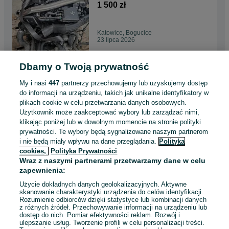
uszkodzony
1 500 zł
Katowice, Bogucice
23 lipca 2026
Dbamy o Twoją prywatność
Skrzynia automat 20gs03
Peugeot Citroen 2.0 HDi
My i nasi
447
partnerzy przechowujemy lub uzyskujemy dostęp
900 zł
do informacji na urządzeniu, takich jak unikalne identyfikatory w
plikach cookie w celu przetwarzania danych osobowych.
Użytkownik może zaakceptować wybory lub zarządzać nimi,
Katowice, Bogucice
klikając poniżej lub w dowolnym momencie na stronie polityki
23 lipca 2026
prywatności. Te wybory będą sygnalizowane naszym partnerom
i nie będą miały wpływu na dane przeglądania.
Polityka
cookies,
Polityka Prywatności
Skrzynia 20dp48 20dp47
Wraz z naszymi partnerami przetwarzamy dane w celu
20dp43 20dp33 20dp27
zapewnienia:
20dp73 Peugeot Citroen
520 zł
Użycie dokładnych danych geolokalizacyjnych. Aktywne
skanowanie charakterystyki urządzenia do celów identyfikacji.
Rozumienie odbiorców dzięki statystyce lub kombinacji danych
Katowice, Bogucice
z różnych źródeł. Przechowywanie informacji na urządzeniu lub
23 lipca 2026
dostęp do nich. Pomiar efektywności reklam. Rozwój i
ulepszanie usług. Tworzenie profili w celu personalizacji treści.