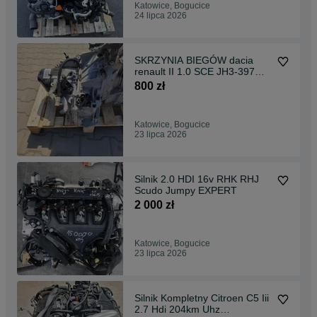
Katowice, Bogucice
24 lipca 2026
SKRZYNIA BIEGÓW dacia
renault II 1.0 SCE JH3-397
JH3397
800 zł
Katowice, Bogucice
23 lipca 2026
Silnik 2.0 HDI 16v RHK RHJ
Scudo Jumpy EXPERT
2 000 zł
Katowice, Bogucice
23 lipca 2026
Silnik Kompletny Citroen C5 Iii
2.7 Hdi 204km Uhz