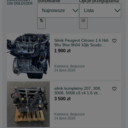
ZNALEŹLIŚMY
Sortowanie
Opcje przeglądania
100 OGŁOSZEŃ
Silnik Peugeot Citroen 1.6 Hdi
9hu 9hw 9h04 10jb Scudo
Jumpy
1 900 zł
Katowice, Bogucice
24 lipca 2026
silnik kompletny 207, 308,
3008, 5008 c3 c4 1.6 vti
120km 5fw
3 500 zł
Katowice, Bogucice
24 lipca 2026