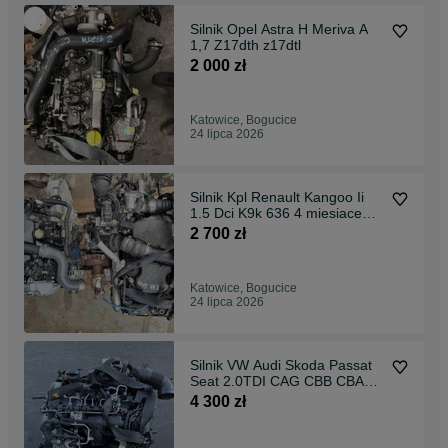
Silnik Opel Astra H Meriva A
1,7 Z17dth z17dtl
2 000 zł
Katowice, Bogucice
24 lipca 2026
Silnik Kpl Renault Kangoo Ii
1.5 Dci K9k 636 4 miesiace
gwarancji
2 700 zł
Katowice, Bogucice
24 lipca 2026
Silnik VW Audi Skoda Passat
Seat 2.0TDI CAG CBB CBA
CBD CEG
4 300 zł